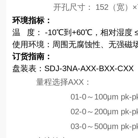
开孔尺寸： 152（宽）×7
环境指标：
温 度： -10
℃
到+60
℃
，相对湿度 ≤
使用环境：
周围无腐蚀性、无强磁
订货指南：
盘装表：SDJ-3NA-AXX-BXX-CXX
量程选择AXX：
01-0
～100μm pk-p
02-0～200μm pk-p
03-0～500μm pk-p