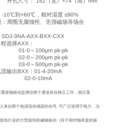
寸： 152（宽）×74（高）mm
-10
℃
到+60
℃
，相对湿度 ≤90%
境：
周围无腐蚀性、无强磁场等场合
DJ-3NA-AXX-BXX-CXX
择AXX：
1-0
～100μm pk-pk
0～200μm pk-pk
0～500μm pk-pk
BXX：01-4-20mA
-0-10mA
20 双通道轴振动监测仪两个通道各自独立工作，独立显
入来自两个电涡流传感器的信号, 可广泛使用于电力、冶
造纸行业的大型旋转机械轴振动（转子相对轴承盖的振