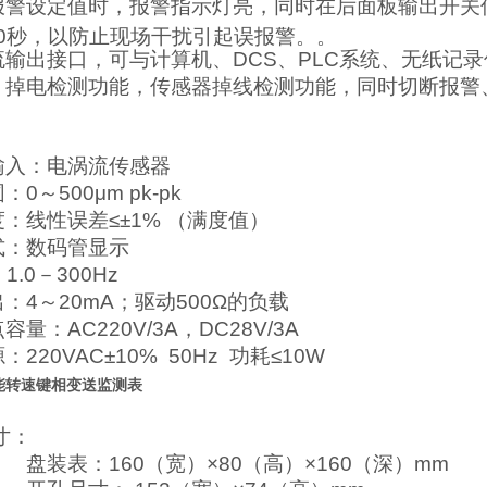
报警设定值时，报警指示灯亮，同时在后面板输出开关
60秒，以防止现场干扰引起误报警。。
流输出接口，可与计算机、DCS、PLC系统、无纸记
、掉电检测功能，传感器掉线检测功能，同时切断报警
输入：电涡流传感器
0～500μm pk-pk
：线性误差≤±1% （满度值）
式：数码管显示
.0－300Hz
：4～20mA；驱动500Ω的负载
点容量：
AC220V/3A
，DC28V/3A
220VAC±10% 50Hz 功耗≤10W
智能转速键相变送监测表
寸：
：160（宽）×80（高）×160（深）mm