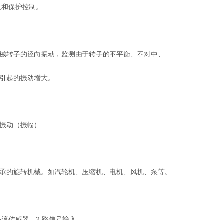
量和保护控制。
械转子的径向振动，监测由于转子的不平衡、不对中、
等引起的振动增大。
向振动（振幅）
承的旋转机械。如汽轮机、压缩机、电机、风机、泵等。
涡流传感器，2 路信号输入