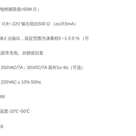
绝缘阻值>50M Ω ）
0.8~-22V 输出阻抗500 Ω （zui大5mA）
2 点输出，设定范围为满量程0 ~1 0 0 % （可
电器常失电、自锁或自复
50VAC/7A；30VDC/7A 延时1s~6s（可选）
20VAC ± 10% 50Hz
0W
度-10℃~50℃
kg