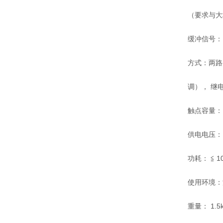
（要求与大地
缓冲信号： -
方式：两路各
调）， 继
触点容量： 2
供电电压： 2
功耗： ≦ 1
使用环境：温
重量： 1.5