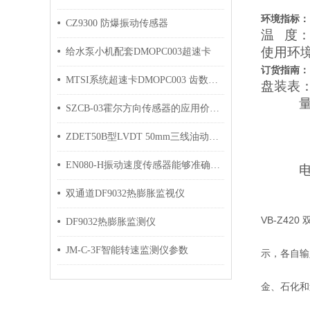
开孔尺
环境指标：
CZ9300 防爆振动传感器
温 度： 
使用环
给水泵小机配套DMOPC003超速卡
订货指南：
MTSI系统超速卡DMOPC003 齿数设置
盘装表：S
量程选
SZCB-03霍尔方向传感器的应用价值及选型要点
0
02-
ZDET50B型LVDT 50mm三线油动机位移传感器
03-
EN080-H振动速度传感器能够准确检测低频和高频的振动信号
电流输出
02
双通道DF9032热膨胀监视仪
VB-Z4
DF9032热膨胀监测仪
JM-C-3F智能转速监测仪参数
示，各自输
金、石化和