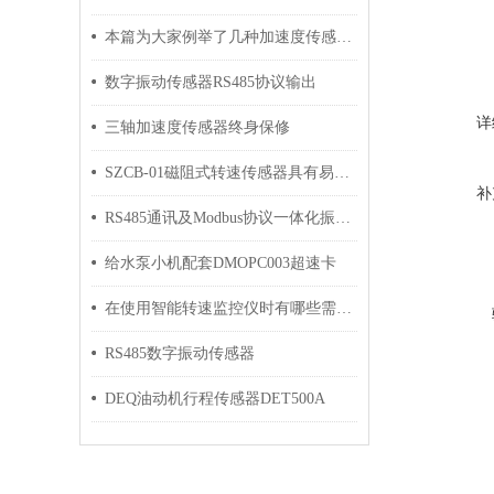
本篇为大家例举了几种加速度传感器的应用，快来看看
数字振动传感器RS485协议输出
详
三轴加速度传感器终身保修
SZCB-01磁阻式转速传感器具有易于安装和维护的特点
补
RS485通讯及Modbus协议一体化振动温度传感器
给水泵小机配套DMOPC003超速卡
在使用智能转速监控仪时有哪些需要我们注意的呢
RS485数字振动传感器
DEQ油动机行程传感器DET500A