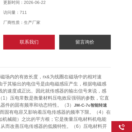
的测量及早期故障的预报。
更新时间：2026-06-22
访问量：711
厂商性质：生产厂家
联系我们
留言询价
在磁场内的有效长度，rx&为线圈在磁场中的相对速
由于其输出的电信号是由电磁感应产生，根据电磁感
线的速度成正比。因此就传感器的输出信号来说，感
（1）压电常数是衡量材料压电效应强弱的参数，它直
器件的固有频率和动态特性。（3）
JM-C-7c智能转速
而固有电容又影响着压电传感器的频率下限。（4）在
如机械能）之比的平方根；它是衡量压电材料机电能
，从而改善压电传感器的低频特性。（6）压电材料开