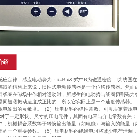
介绍
感应定律，感应电动势为：u=Blx&r式中B为磁通密度，l为线圈
感器的结构上来说，惯性式电动传感器是一个位移传感器。然而
当线圈在磁场中作相对运动时，所感生的电动势与线圈切割磁力
是同被测振动速度成正比的，所以它实际上是一个速度传感器。
压电输出的灵敏度。（2）压电材料的弹性常数、刚度决定着压电
对于一定形状、尺寸的压电元件，其固有电容与介电常数有关；
中，机械耦合系数等于转换输出能量（如电能）与输入的能量（
率的一个重要参数。（5）压电材料的绝缘电阻将减少电荷泄漏