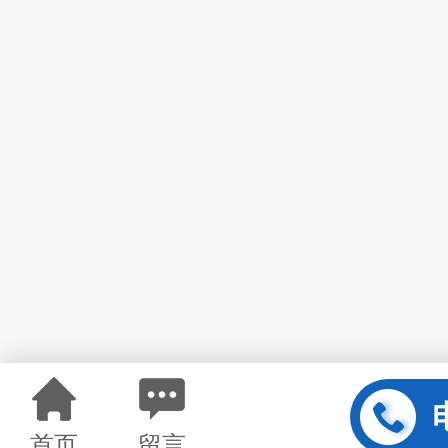
首页
留言