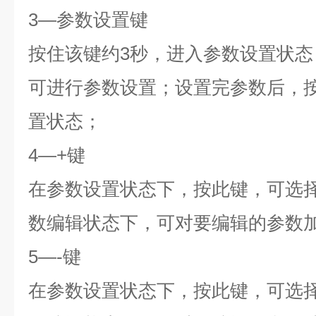
3—参数设置键
按住该键约3秒，进入参数设置状
可进行参数设置；设置完参数后，
置状态；
4—+键
在参数设置状态下，按此键，可选
数编辑状态下，可对要编辑的参数加
5—-键
在参数设置状态下，按此键，可选