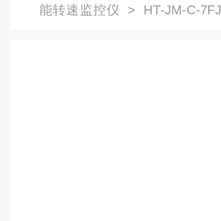
能转速监控仪
> HT-JM-C-7FJ
壁式反转速监测保护仪