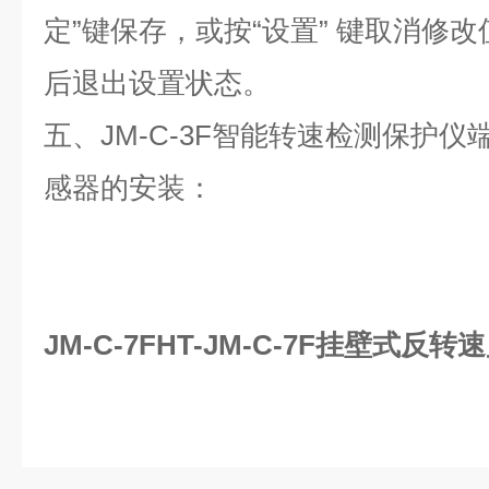
定”键保存，或按“设置” 键取消修改
后退出设置状态。
五、
JM-C-3F智能转速检测保护仪
感器的安装：
JM-C-7FHT-JM-C-7F挂壁式反