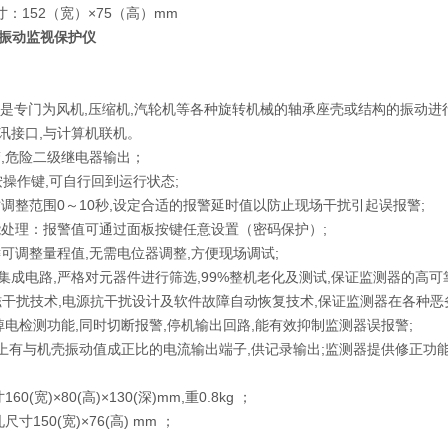
尺寸：152（宽）×75（高）mm
H轴振动监视保护仪
是专门为风机,压缩机,汽轮机等各种旋转机械的轴承座壳或结构的振动进
通讯接口,与计算机联机。
报警,危险二级继电器输出；
不按操作键,可自行回到运行状态;
延时调整范围0～10秒,设定合适的报警延时值以防止现场干扰引起误报警;
智能处理：报警值可通过面板按键任意设置（密码保护）;
按键可调整量程值,无需电位器调整,方便现场调试;
口集成电路,严格对元器件进行筛选,99%整机老化及测试,保证监测器的高可
电磁干扰技术,电源抗干扰设计及软件故障自动恢复技术,保证监测器在各种
上,掉电检测功能,同时切断报警,停机输出回路,能有效抑制监测器误报警;
面板上有与机壳振动值成正比的电流输出端子,供记录输出;监测器提供修正功
60(宽)×80(高)×130(深)mm,重0.8kg ；
尺寸150(宽)×76(高) mm ；