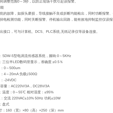
间调整范围0～3秒，以防止现场干扰引起误报警。
功能
统的故障，如探头磨损，导线接触不良或折断均能检出，同时功断报警、
掉电检测功能，同时关断报警、停机输出回路，能有效地抑制监控仪误报
口
出接口，可与计算机、DCS、PLC系统,无纸记录仪等设备连接。
号: SDW-5型电涡流传感器系统，频响:0～5KHz
式: 三位半LED数码管显示，准确度:±0.5％
：0～500um
：4～20mA 负载≦500Ω
：-24VDC
容量：AC220V/3A，DC28V/3A
境: 温度：0～55℃ 相对湿度：≤95%
：交流 220VAC±10% 50Hz 功耗≤10W
: 盘式
尺寸：160（宽）×80（高）×250（深）mm