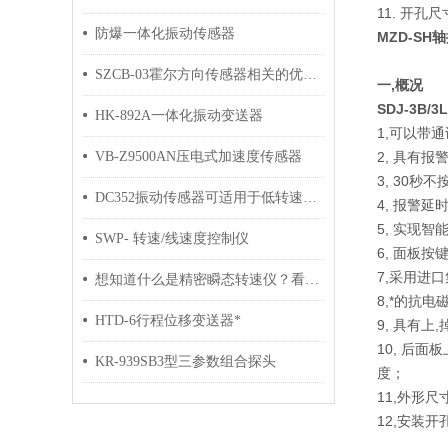
11. 开孔
防爆一体化振动传感器
MZD-S
SZCB-03霍尔方向传感器相关的优势特点为你介绍
一,概况
SDJ-3B/3L
HK-892A一体化振动变送器
1,可以带
VB-Z9500AN压电式加速度传感器
2, 具有
3, 30秒
DC352振动传感器可适用于低转速的旋转机器
4, 报警
5, 实现
SWP- 转速/线速度控制仪
6, 面板
7,采用进
想知道什么是精密瞬态转速仪？看看这些就行
8,*的抗
HTD-6行程位移变送器*
9, 具有
10, 后
KR-939SB3型三参数组合探头
度；
11,外形尺寸1
12,安装开孔