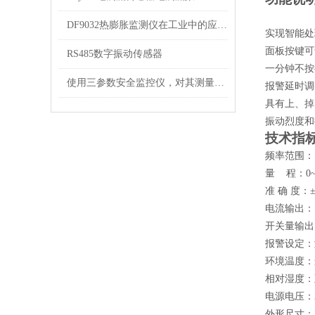
DF9032热膨胀监测仪在工业中的应用与价值
实现智能处
面板按键可
RS485数字振动传感器
一分钟不按
使用三参数安全监控仪，对其测量方法要心中有数
报警延时调
具有上、掉
振动烈度和
技术指
频率范围：10
量 程：0~50
准 确 度：
电流输出： 
开关量输出
报警设定：
环境温度：
相对湿度：
电源电压：22
外形尺寸：24