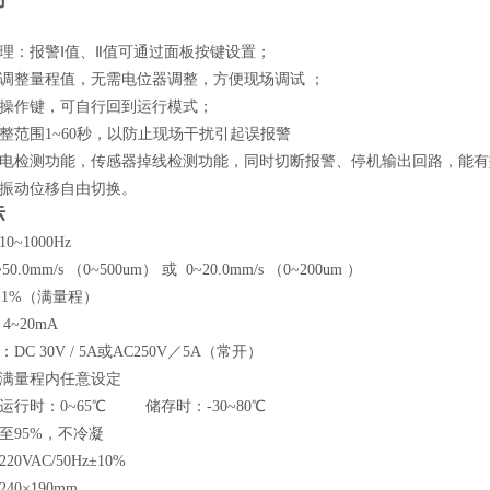
理：报警Ⅰ值、Ⅱ值可通过面板按键设置；
调整量程值，无需电位器调整，方便现场调试 ；
操作键，可自行回到运行模式；
整范围1~60秒，以防止现场干扰引起误报警
电检测功能，传感器掉线检测功能，同时切断报警、停机输出回路，能有
振动位移自由切换。
标
~1000H
z
.0mm/s （0~500um） 或 0~20.0mm/s （0~200um ）
±1%（满量程）
4~20mA
：DC
30V
/
5A或AC250V／5A（常开）
满量程内任意设定
运行时：0~65℃ 储存时：-30~80℃
至95%，不冷凝
0VAC/50Hz±10%
0×190mm