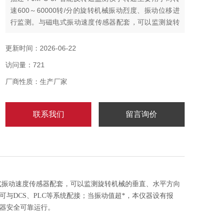
速600～60000转/分的旋转机械振动烈度、振动位移进
行监测。与磁电式振动速度传感器配套，可以监测旋转
机械的垂直、水平方向的振动，振动值大小由仪器前端
的LED数码管显示；同时具有标准的模拟电流输出，可
更新时间：2026-06-22
与DCS、PLC等系统配接；当振动值超*，本仪器设有报
访问量：721
警、危险开关量输出，可外接声光报警器以提示现场操
作人员采取防范措施，保护机器安全可靠运行
厂商性质：生产厂家
联系我们
留言询价
磁电式振动速度传感器配套，可以监测旋转机械的垂直、水平方向
与DCS、PLC等系统配接；当振动值超*，本仪器设有报
器安全可靠运行。