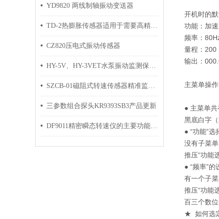
YD9820 两线制轴振动变送器
开机时的默
TD-2热膨胀传感器适用于需要高精度温度监控的场合
功能：加速
频率：80H
CZ820压电式振动传感器
量程：200
输出：000.
HY-5V、HY-3VET水泵振动监测保护仪
主菜单操作
SZCB-01磁阻式转速传感器精准监测，确保设备运行稳定
三参数组合探头KR9393SB3产品更新
● 主菜单
黑底白字（
DF9011精密瞬态转速仪的主要功能及操作指南
● “功能”
没有子菜单
推压“功能
● “频率”
有一个子菜
推压“功能
百三个数位
★ 如何选