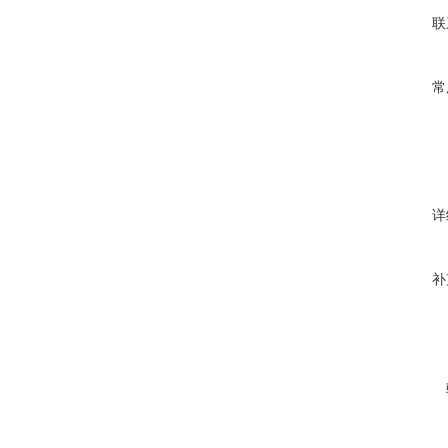
联
常
详
补