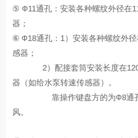
⑤
Ф11
通孔：安装各种螺纹外径在
1
器；
⑥
Ф18
通孔：
1
）安装各种螺纹外径
感器；
2
）配接套筒安装长度在
12
器（如给水泵转速传感器）。
靠操作键盘方的为
Ф8
通
风。