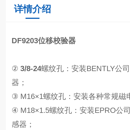
详情介绍
DF9203位移校验器
②
3/8-24
螺纹孔：安装
BENTLY
公司
器；
③
M16
×
1
螺纹孔：安装各种常规磁
④
M18
×
1.5
螺纹孔：安装
EPRO
公
感器；