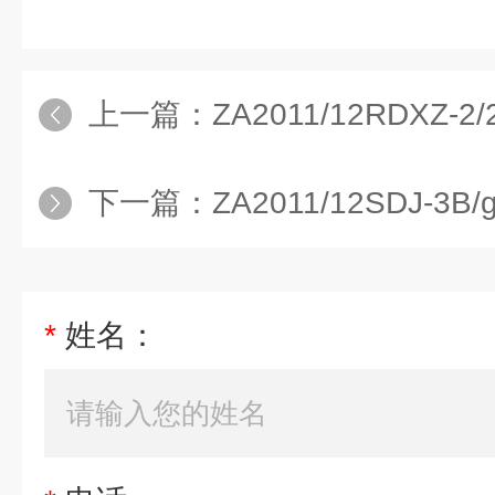
上一篇：
ZA2011/12RDXZ
下一篇：
ZA2011/12SDJ-
*
姓名：