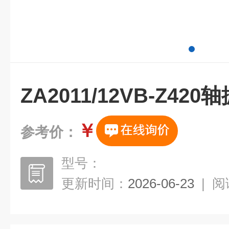
ZA2011/12VB-Z42
￥
参考价：
型号：
更新时间：
2026-06-23
|
阅