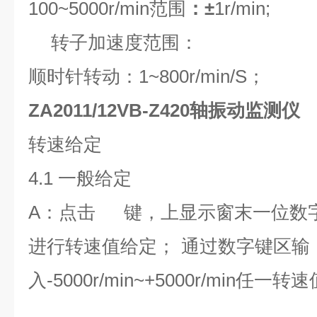
100~5000r/min
范围
：±
1r/min;
转子加速度范围：
顺时针转动：
1~800r/min/S
；
ZA2011/12VB-Z420轴振动监测仪
转速给定
4.1
一般给定
A
：点击
键，上显示窗末一位数
进行转速值给定；
通过数字键区输
入
-5000r/min~+5000r/min
任一转速