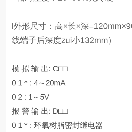
l外形尺寸：高×长×深=120mm×9
线端子后深度zui小132mm）
模 拟 输 出: C□□
0 1＊: 4～20mA
0 2 : 1～5V
报 警 输 出: D□□
0 1＊: 环氧树脂密封继电器