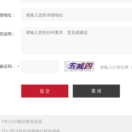
细地址：
充说明：
验证码：
请输入计算结果（
：
VB-Z210轴位移变送器
：
TD-2型汽轮机热膨胀行程传感器