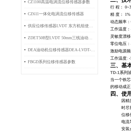
CZ1100高温电涡流位移传感器参数
行 程：
0~
CZ611一体化电涡流位移传感器
精 度：
1%
动态频率：
供应位移传感器LVDT 东方机组使用 原装产品
工作温度：
灵敏度漂移
ZDET50B型LVDT 50mm三线油动机位移传感器
零位电压：
DEA油动机位移传感器DEA-LVDT-50-3
激励电源频
工作温度:
FBGD系列位移传感器参数
三、基
TD-1系
当一个铁芯
的移动成正
四、使
因
精
时尽
位移
电流
安装