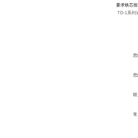
要求铁芯按
TD-1系
您
您
联
常