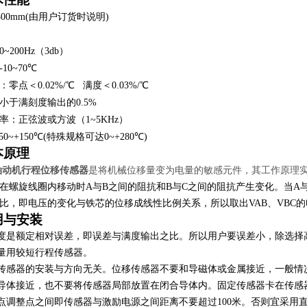
300mm
(
由用户订货时说明)
0~200Hz
（3db）
-10~70
℃
：零点
＜0.02%/℃
满度＜0.03%/℃
小于满刻度输出的
0.5%
率：正弦波或方波（
1~5KHz
）
-50~+150℃
(
特殊规格可达
0~+280℃)
本原理
列油动机行程位移传感器
是将机械位移量变为电量的敏感元件，其工作原理
在螺旋线圈内移动时A与B之间的阻抗和B与C之间的阻抗产生变化。当A
比，即电压的变化与铁芯的位移成线性比例关系，所以取出VAB、VBC
用与安装
度是额定相对误差，即误差与满度输出之比。所以用户要误差小，除选择
量用较短行程传感器。
传感器的安装与方向无关。位移传感器不要和导磁体或金属接近，一般情况
导体接近，也不要将传感器局部放置在闭合导体内。固定传感器卡在传感
点调整点之间即传感器与激励电源之间距离不要超过100米。否则宜采用