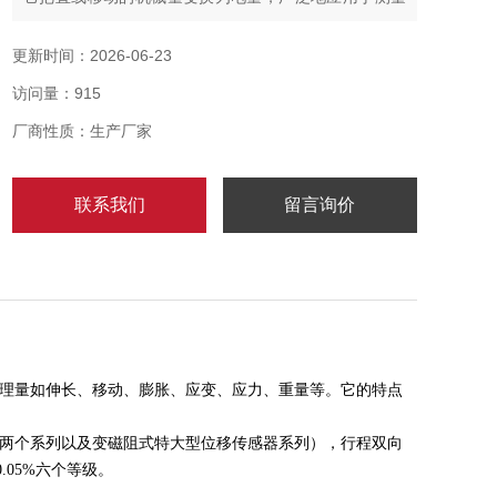
预先被变成位移的各种物理量如伸长、移动、膨胀、应
变、应力、重量等。它的特点是静态线性良好、结构简
更新时间：2026-06-23
单、工作可靠、频带宽、灵敏度高、时间常数小。
访问量：915
厂商性质：生产厂家
联系我们
留言询价
理量如伸长、移动、膨胀、应变、应力、重量等。它的特点
两个系列以及变磁阻式特大型位移传感器系列），行程双向
0.05%六个等级
。