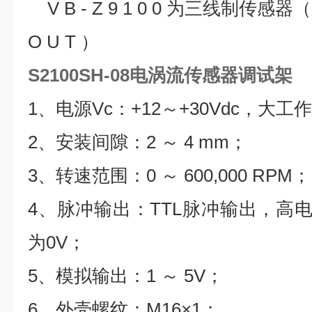
V B - Z 9 1 0 0 为三线制传感器（+
O U T ）
S2100SH-08电涡流传感器调试架
1
、电源
Vc
：
+12
～
+30Vdc
，大工作
2
、安装间隙：
2
～
4 mm
；
3
、转速范围：
0
～
600,000 RPM
；
4
、脉冲输出：
TTL
脉冲输出，高
为
0V
；
5
、模拟输出：
1
～
5V
；
6
、外壳螺纹：
M16×1
；