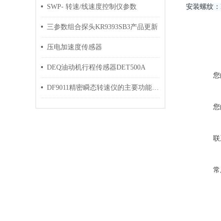
SWP- 转速/线速度控制仪参数
安装螺纹：M
三参数组合探头KR9393SB3产品更新
压电加速度传感器
DEQ油动机行程传感器DET500A
您
DF9011精密瞬态转速仪的主要功能及操作指南
您
联
常