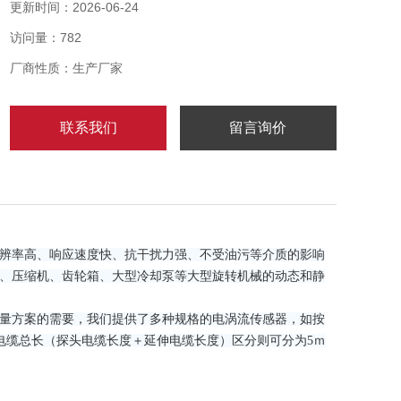
及进行预测性维修。可测量位移、振幅、转速、尺寸、
更新时间：2026-06-24
厚度、表面不平度等。
访问量：782
厂商性质：生产厂家
联系我们
留言询价
辨率高、响应速度快、抗干扰力强、不受油污等介质的影响
、压缩机、齿轮箱、大型冷却泵等大型旋转机械的动态和静
量方案的需要，我们提供了多种规格的电涡流传感器，如按
统电缆总长（探头电缆长度＋延伸电缆长度）区分则可分为5ｍ