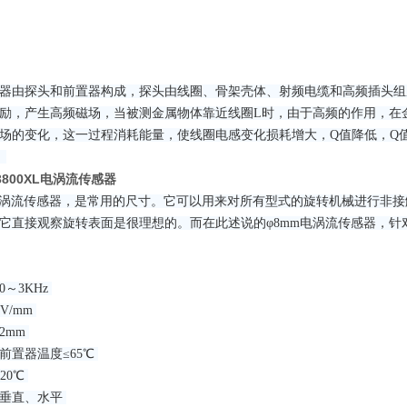
器由探头和前置器构成，探头由线圈、骨架壳体、射频电缆和高频插头组
励，产生高频磁场，当被测金属物体靠近线圈L时，由于高频的作用，在
场的变化，这一过程消耗能量，使线圈电感变化损耗增大，Q值降低，Q
。
-3800XL电涡流传感器
电涡流传感器，是常用的尺寸。它可以用来对所有型式的旋转机械进行非
它直接观察旋转表面是很理想的。而在此述说的φ8mm电涡流传感器，
～3KHz
V/mm
2mm
前置器温度≤65℃
20℃
：垂直、水平