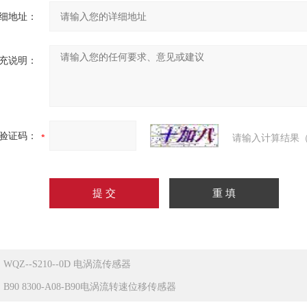
细地址：
充说明：
验证码：
请输入计算结果（
：
WQZ--S210--0D 电涡流传感器
：
B90 8300-A08-B90电涡流转速位移传感器