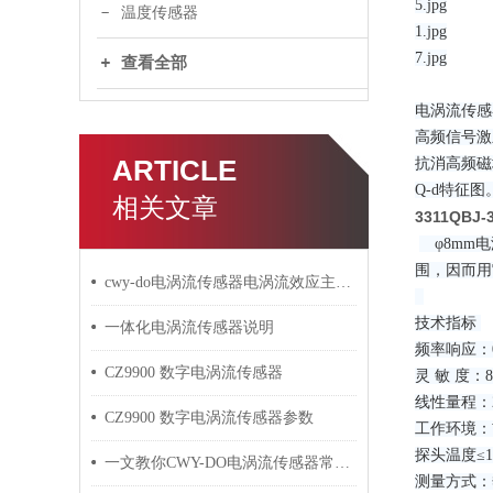
5.jpg
温度传感器
1.jpg
7.jpg
查看全部
电涡流传感
高频信号激
ARTICLE
抗消高频磁
Q-d特征图
相关文章
3311QBJ
φ8mm
围，因而用
cwy-do电涡流传感器电涡流效应主要集中在被测体表面
技术指标
一体化电涡流传感器说明
频率响应：0
CZ9900 数字电涡流传感器
灵 敏 度：8
线性量程：
CZ9900 数字电涡流传感器参数
工作环境：
探头温度≤1
一文教你CWY-DO电涡流传感器常见故障的处理
测量方式