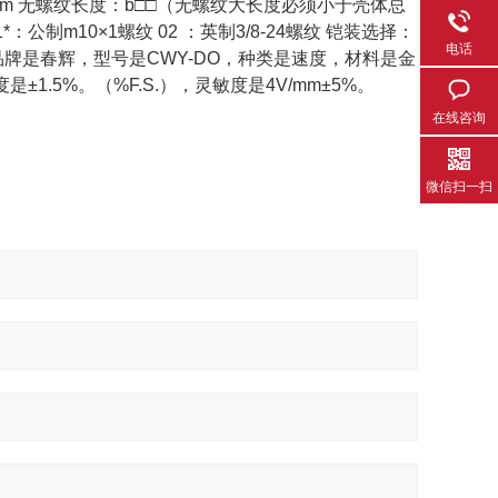
：30mm 无螺纹长度：b□□（无螺纹大长度必须小于壳体总
1*：公制m10×1螺纹 02 ：英制3/8-24螺纹 铠装选择：
电话
是，品牌是春辉，型号是CWY-DO，种类是速度，材料是金
.5%。（%F.S.），灵敏度是4V/mm±5%。
在线咨询
微信扫一扫