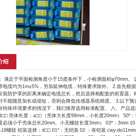
介绍
： 满足于平面检测角度小于15度条件下，小检测面积φ70mm。 
带电缆均为1m±5%，另加延伸电缆，特殊要求除外。 2.首先
安装防护罩的距离来确定电缆总长，然后选择相配套的前置器。
时不能随意加长或缩短，否则会降低传感器系统精度。 3.以下预
特殊环境要求的情况下，我们推荐选用标准配置。 八、产品选型： cwy-
□-d□□ 壳体长度：a□□（壳体大长度99mm，小长度20mm） 50*：5
必须小于壳体总长20mm。小无螺纹长度3mm） 03*：3mm 10 ：1
-18螺纹 铠装选择：d□□ 01*：无铠装 02 ：有铠装 cwy-do11mm反