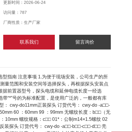
预测性维修。可测量位移、振幅、转速、尺寸、厚度、
更新时间：2026-06-24
表面不平度等。
访问量：787
厂商性质：生产厂家
联系我们
留言询价
选型指南 注意事项 1.为便于现场安装，公司生产的所
根据测量范围和安装空间等选择探头，再根据探头安装点
根据前置器型号，探头电缆和延伸电缆长度一经选
选带“*”号的为标准配置，是使用广泛的，一般都有库
do11mm正装探头 订货代号： cwy-do -a□□-
0mm 60 ：60mm 99 ：99mm 无螺纹长度：b□□（无
0mm 螺纹规格：c□□ 01*：公制m14×1.5螺纹 02
装探头 订货代号： cwy-do -a□□-b□□-c□□-d□□ 壳