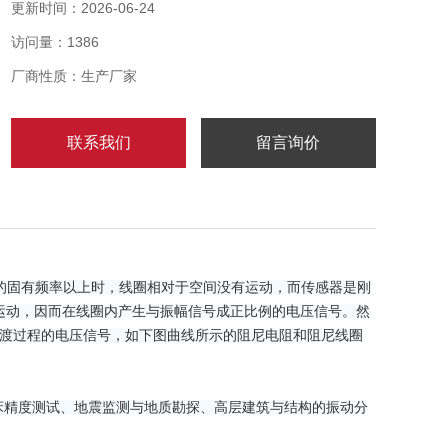
少等优点。在水轮发电机等常温位移测试领域得到了广
更新时间：2026-06-24
泛的应用。
访问量：1386
厂商性质：生产厂家
联系我们
留言询价
系统的固有频率以上时，线圈相对于空间没有运动，而传感器是刚
运动，因而在线圈内产生与振幅信号成正比例的电压信号。然
渡过程的电压信号，如下图曲线所示的阻尼电阻和阻尼线圈
机床精度测试、地震监测与地质勘探、高层建筑与结构的振动分