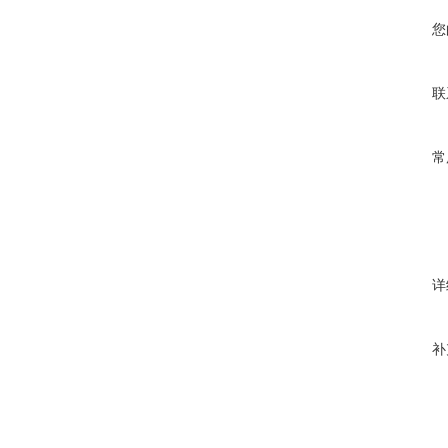
您
联
常
详
补