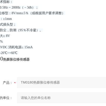
术指标：
5Hz ~ 200Hz（－3db）；
：位移型：8V/mm±5％（或根据用户要求调整）
：±1mm
式插头型；
防尘，防潮（95％不冷凝）。
± 8V
5%
VDC 消耗电源≤ 15mA
20℃~+60℃
0
热膨胀位移传感器
产品：
的单位：