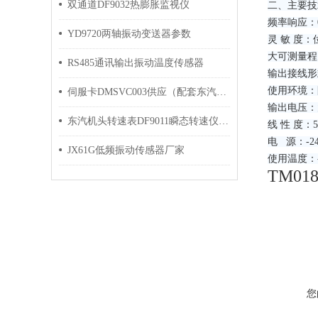
双通道DF9032热膨胀监视仪
二、主要技
频率响应：0.
YD9720两轴振动变送器参数
灵 敏 度
大可测量程
RS485通讯输出振动温度传感器
输出接线形
使用环境：
伺服卡DMSVC003供应（配套东汽机组）
输出电压：大
东汽机头转速表DF9011瞬态转速仪参数设置
线 性 度：
电 源：-24
JX61G低频振动传感器厂家
使用温度：-
TM018
您