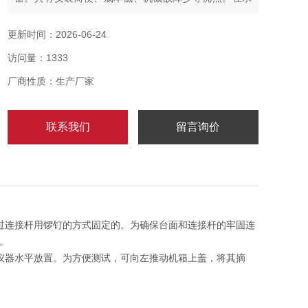
轮发电机等常温位移测试领域得到了广泛的应用。
更新时间：2026-06-24
访问量：1333
厂商性质：生产厂家
联系我们
留言询价
过连接杆用锣钉的方式固定的。为确保台面和连接杆的牢固连
。
仪器水平放置。为方便测试，可向左推动机箱上盖，将其摘