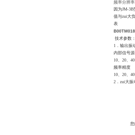
频率分辨率
因为JM-
值与zui
表
B00TM01
技术参数
1．输出振
内部信号源
10、20、40
频率精度
10、20、40
2．zui大
您