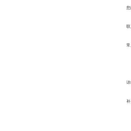
您
联
常
详
补