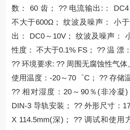
数： 60 齿； ?? 电流输出:： D
不大于600Ω； 纹波及噪声： 小于20
出： DC0～10V； 纹波及噪声： 小于
性度： 不大于0.1% FS； ?? 温 漂：
?? 环境要求: ?? 周围无腐蚀性气
使用温度：-20～70゜C； ?? 存储
?? 相对湿度：20～90％(非冷凝
DIN-3 导轨安装； ?? 外形尺寸：17.
X 114.5mm(深)； ?? 调试