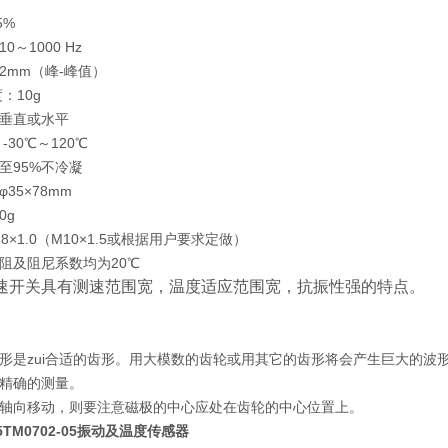
5%
0～1000 Hz
2mm（峰-峰值）
度：10g
垂直或水平
-30℃～120℃
至95%不冷凝
35×78mm
0g
8×1.0（M10×1.5或根据用户要求定做）
阻及阻尼系数均为20℃
速开关具有测速范围宽，温度适应范围宽，抗振性强的特点。
形是zui合适的齿形。用大模数的齿轮或用其它的齿形将会产生巨大的波
精确的测量。
轴向移动，则要注意磁极的中心应处在齿轮的中心位置上。
05TM0702-05振动及温度传感器