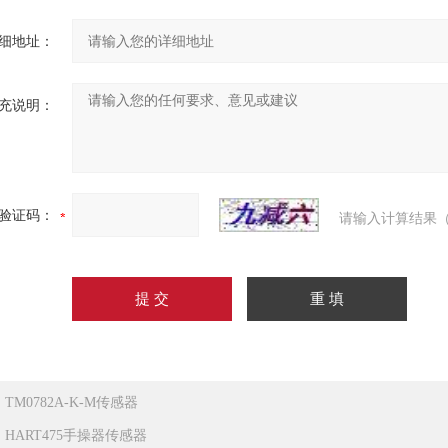
细地址：
充说明：
验证码：
请输入计算结果（
：
TM0782A-K-M传感器
：
HART475手操器传感器