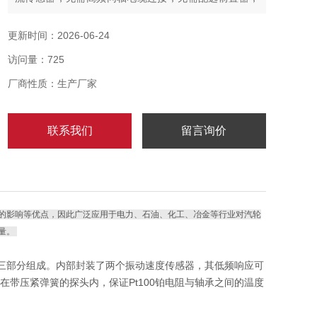
具有安装简便，成本低，机械故障少等优点。
更新时间：2026-06-24
访问量：725
厂商性质：生产厂家
联系我们
留言询价
的影响等优点，因此广泛应用于电力、石油、化工、冶金等行业对汽轮
量。
测量三部分组成。内部封装了两个振动速度传感器，其低频响应可
封装在带压紧弹簧的探头内，保证Pt100铂电阻与轴承之间的温度