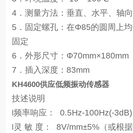
4．测量方法：垂直、水平、轴
5．固定螺孔：在Φ85的圆周上均
固定
6．外形尺寸：Φ70mm×180mm
7．插入深度：83mm
KH4600供应低频振动传感器
技述说明
频率响应： 0.5Hz-100Hz(-3dB)
l
灵 敏 度： 8V/mm±5%（或
l