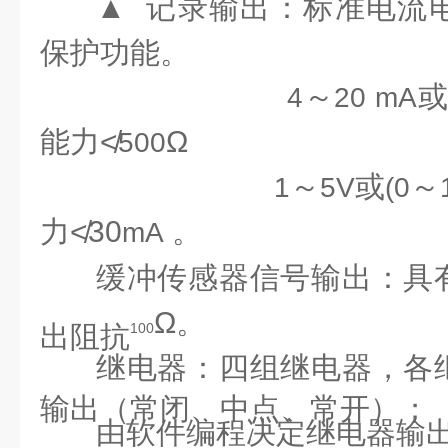
▲
记录输出：
标准电流
保护功能。
～
4
20 mA
能力
≮
Ω
500
～
或
～
1
5V
(0
力
≮30
。
mA
缓冲传感器信号输出：具
Ω。
出阻抗
100
继电器：四组继电器，各
输出（常闭、中点、常开）；
由软件编程决定继电器输