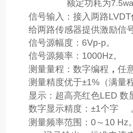
额定功耗为
7.5wa
信号输入：接入两路LVD
给两路传感器提供激励信
信号源幅度：6
Vp-p
。
信号源频率：1000Hz
。
测量量程：数字编程
，
任
测量精度优于
±
1%
（满量
显示：超
高亮红色LED 数
数字显示精度：
±1个字
测量频率范围：0
～10
Hz