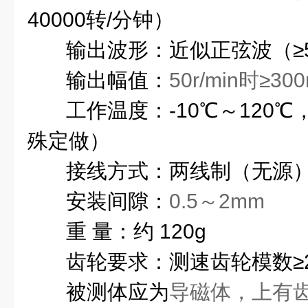
40000转/分钟
）
输出波形：
近似正弦波（≥50
输出幅值：
50r/min
时≥30
工作温度：-10℃～120℃，
殊定做）
接线方式：两线制（无源
安装间隙：
0.5
～2mm
重 量：约 120g
齿轮要求：
测速齿轮模数≥
被测体应为
导磁体，上有