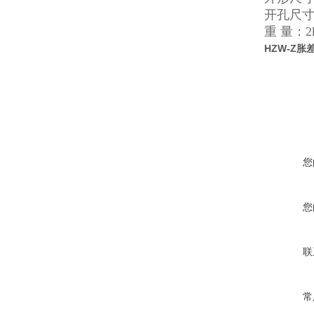
开孔尺寸：
重 量：2
HZW-Z胀
您
您
联
常