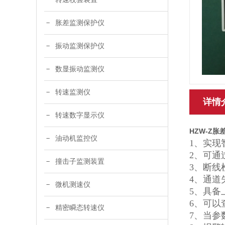
胀差监测保护仪
振动监测保护仪
数显振动监测仪
转速监测仪
详情
转速数字显示仪
HZW-Z胀
油动机监控仪
1、实现
2、可通
撞击子监测装置
3、断线
4、通
微机测速仪
5、具备
6、可以
精密瞬态转速仪
7、当参