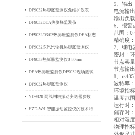
5、输出
DF9032热膨胀监测仪免维护仪表
电流输出：
输出负载：
DF9032DEA热膨胀监测仪
6、报警
范围：0
DF9032/03/03热膨胀监测仪DEA标志
精确度：±
7、继电
DF9032东汽汽轮机热膨胀监测仪
密封：
DF9032热膨胀监测仪0-80mm
节点容量：2
节点输
DEA热膨胀监测仪DF9032现场测试
8、rs
波特率：9.
DF9032热膨胀监测仪
环境指
YD9820 两线制轴振动变送器参数
温度范
运行时：
HZD-W/L智能振动监控仪的技术特点介绍
储存时：-
相对湿度
物理指
外形尺寸：