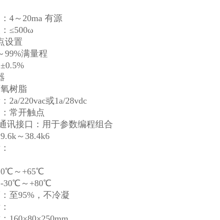
4～20ma 有源
≤500ω
点设置
～99%满量程
0.5%
器
环氧树脂
a/220vac或1a/28vdc
出：常开触点
485通讯接口：用于参数编程组合
6k～38.4k6
标：
围
0℃～+65℃
30℃～+80℃
：至95%，不冷凝
标：
160×80×250mm