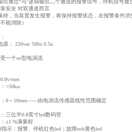
输出通过“与"逻辑输出二个通道的报警信号，停机信号通
靠安全 对双通道而言
警保持，当装置发生报警，将保持报警状态，在报警条件消
则不能消除）
标
标：
： 220vac 50hz 0.5a
受一个wt型电涡流
.8v/mm
>50kω
：0～10mm——由电涡流传感器线性范围确定
：三位半0.8英寸led数码管
：±1 %满量程
d指示：报警、停机红色led；故障nok黄色led