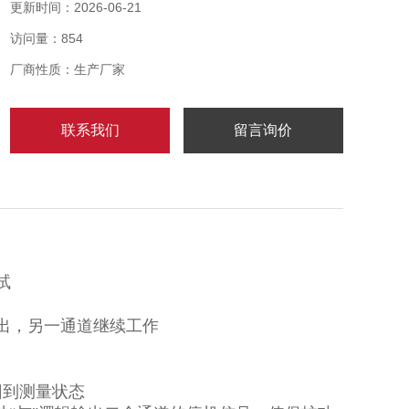
多种参数的测量及早期故障的预报。
更新时间：2026-06-21
访问量：854
厂商性质：生产厂家
联系我们
留言询价
试
出，另一通道继续工作
回到测量状态