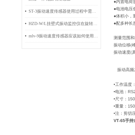
●内置电荷
●电池
ST-3振动速度传感器使用过程中需要注意的四点
●体积小，
●配多种长
HZD-W/L挂壁式振动监控仪在旋转机械监测中的作用
mlv-9振动速度传感器应该如何使用，其具有怎样的功能特点？
测量范围和
振动位移(峰峰
振动速度(真有效
振动高频加速
•工作温度
•电池：RS
•尺寸：150
•重量：1
•注：剪切
VT-65手