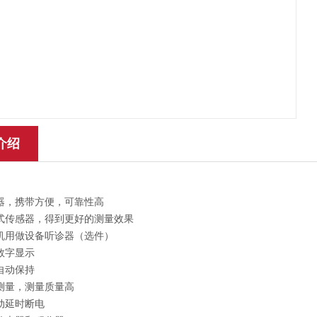
介绍
器，携带方便，可靠性高
式传感器，得到更好的测量效果
机用做设备听诊器（选件）
液晶数字显示
据自动保持
值测量，测量质量高
动延时断电