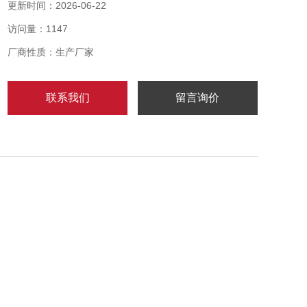
2、仪表采用一节9V叠层电池供电，具有低电压检测和
更新时间：2026-06-22
指示功能，当电池电压下降到影响测量精度值，液晶显
访问量：1147
示器有电池符号出现，提醒用户更换电池。
厂商性质：生产厂家
联系我们
留言询价