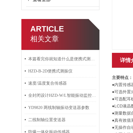
ARTICLE
相关文章
本篇看完你就知道什么是便携式测振仪了
详情
HZD-B-2D便携式测振仪
主要特点：
速度/温度复合传感器
●内置传感
●可选外置
全封闭设计HZD-W/L智能振动监控仪，适用恶劣环境检测
●可选配耳
●LCD
YD9820 两线制轴振动变送器参数
●测量数
二线制轴位置变送器
●真有效
●无操作自
防爆一体化振动传感器