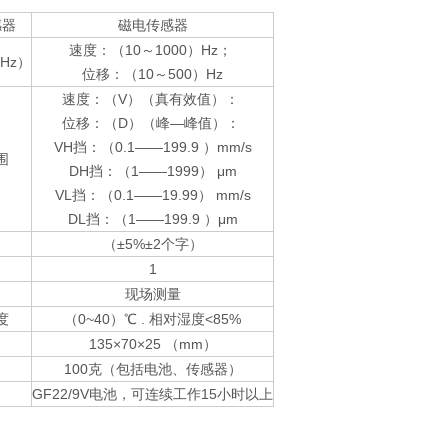
感器
磁电传感器
速度：（10～1000）Hz；
Hz）
位移：（10～500）Hz
速度：（V）（真有效值）：
位移：（D）（峰—峰值）：
VH挡：（0.1——199.9 ）mm/s
围
DH挡：（1——1999） μm
VL挡：（0.1——19.99） mm/s
DL挡：（1——199.9 ）μm
（±5%±2个字）
1
现场测量
度
（0~40）℃ . 相对湿度<85%
135×70×25 （mm）
100克（包括电池、传感器）
GF22/9V电池，可连续工作15小时以上