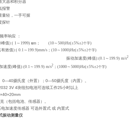
放大器和积分器
电压低报警
重量轻，一手可握
度探针
频率响应 ：
值):( 1～1999)
u
m
； (10～500)Hz(
±
5%
±
)
2
个字
值):( 0.1～199.9)mm/s；(10～1000)Hz(
±
5%
±
)
2
个字
2
振动加速度(峰值):(0.1～199.9) m/s
2
度(峰值):(0.1～199.9) m/s
；(1000～5000)Hz(
±
5%
±
)
2
个字
： 0—40摄氏度（外置）；0—50摄氏度（内置）。
2032 3V 4块纽扣电池可连续工作25小时以上
×40×20mm
50克（包括电池、传感器）。
压电加速度传感器 可选外置式 或 内置式
持式振动测量仪