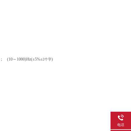
； (10～1000)Hz(
±
5%
±
)
2
个字
电话