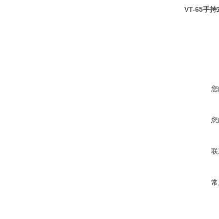
VT-65手
您
您
联
常