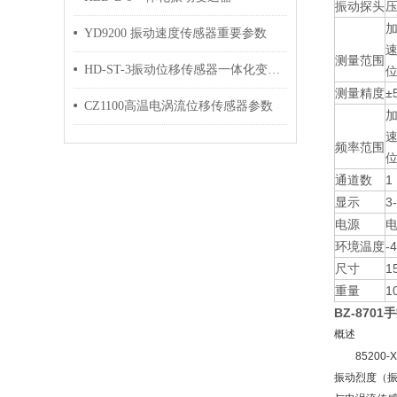
振动探头
加
YD9200 振动速度传感器重要参数
速
测量范围
HD-ST-3振动位移传感器一体化变送器
位
测量精度
±
CZ1100高温电涡流位移传感器参数
加
频率范围
位
通道数
1
显示
3
电源
环境温度
-
尺寸
1
重量
1
BZ-870
概述
85200-X
振动烈度（