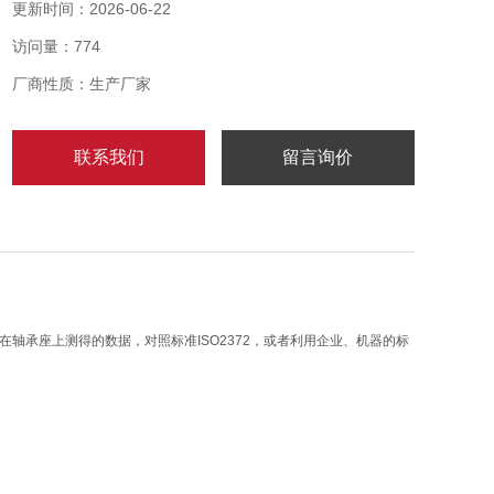
2、仪表采用一节9V叠层电池供电，具有低电压检测和
更新时间：2026-06-22
指示功能，当电池电压下降到影响测量精度值，液晶显
访问量：774
示器有电池符号出现，提醒用户更换电池。
厂商性质：生产厂家
联系我们
留言询价
轴承座上测得的数据，对照标准ISO2372，或者利用企业、机器的标