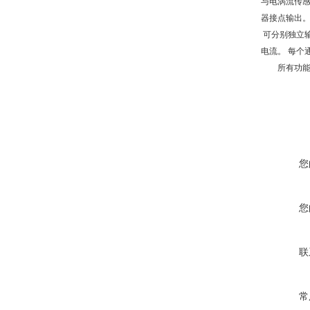
与电涡流传
器接点输出
可分别独立
电流。 每个
所有功能均
您
您
联
常