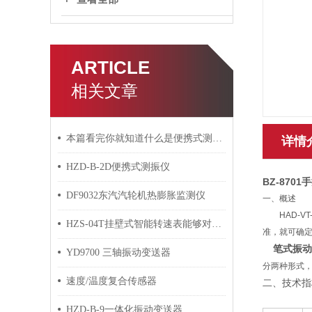
ARTICLE
相关文章
本篇看完你就知道什么是便携式测振仪了
详情
HZD-B-2D便携式测振仪
BZ-870
DF9032东汽汽轮机热膨胀监测仪
一、概述
HAD-VT
HZS-04T挂壁式智能转速表能够对转速进行精确的测量
准，就可确定
笔式振动
YD9700 三轴振动变送器
分两种形式，
速度/温度复合传感器
二、技术指
HZD-B-9一体化振动变送器