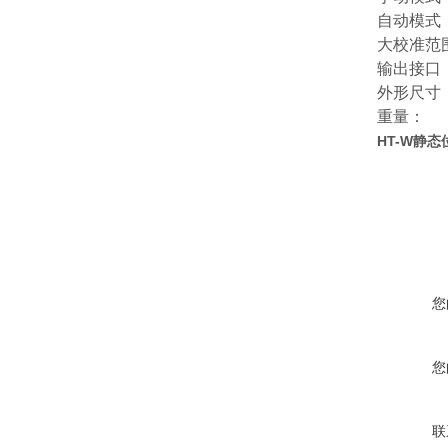
自动模式：
大校准范围
输出接口： 
外形尺寸：
重量： 
HT-W静
您
您
联