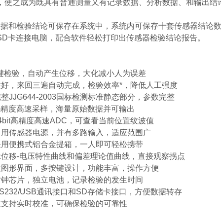
，使之成为既具有普通测量又有记录数据、分析数据、和输出结
和检验结论可保存在系统中，系统内可保存十套传感器结论数据
SD卡连接电脑，配合软件轻松打印出传感器检验结论报告。
一键检验，自动产生位移，大化减小人为误差
性好，来回三遍自动完成，检验效率*，降低人工强度
整JJG644-2003国标检测标准静态部分，参数完整
m精度高速采样，海量原始数据并可输出
4bit高精度高速ADC，可查看当前位置纹波值
常用传感器电源，并有多路输入，适应范围广
采用便携式铝合金提箱，一人即可轻松携带
示位移-电压特性曲线和偏差理论值曲线，直接观察拐点
文图形界面，多按键设计，功能丰富，操作方便
时钟芯片，独立电池，记录检验的发生时间
S232/USB通讯接口和SD存储卡接口，方便数据转存
道支持实时校准，可确保检验的可靠性