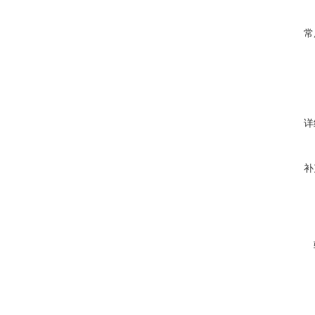
常
详
补