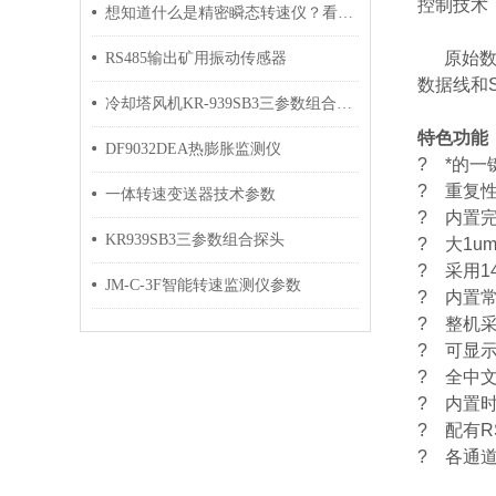
控制技术
想知道什么是精密瞬态转速仪？看看这些就行
原始数据
RS485输出矿用振动传感器
数据线和
冷却塔风机KR-939SB3三参数组合探头
特色功能
DF9032DEA热膨胀监测仪
?
*的
?
重复
一体转速变送器技术参数
?
内置完
KR939SB3三参数组合探头
?
大1u
?
采用1
JM-C-3F智能转速监测仪参数
?
内置
?
整机
?
可显
?
全中
?
内置
?
配有R
?
各通