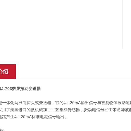
介绍
SDJ-703数显振动变送器
型一体化两线制探头式变送器。它的4～20mA输出信号与被测物体振动速
采用了美国进口的微机械加工工艺集成传感器，振动电信号经由带通滤波器、
电路产生4～20mA标准电流信号输出。
指标