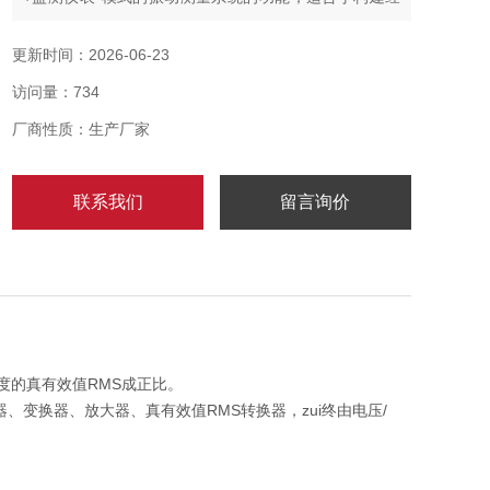
济型高精度振动测量系统，该变送器可直接连接DCS、
PLC或其它系统，是风机、水泵等工厂设备振动测量的
更新时间：2026-06-23
理想选择。
访问量：734
厂商性质：生产厂家
联系我们
留言询价
度的真有效值RMS成正比。
变换器、放大器、真有效值RMS转换器，zui终由电压/