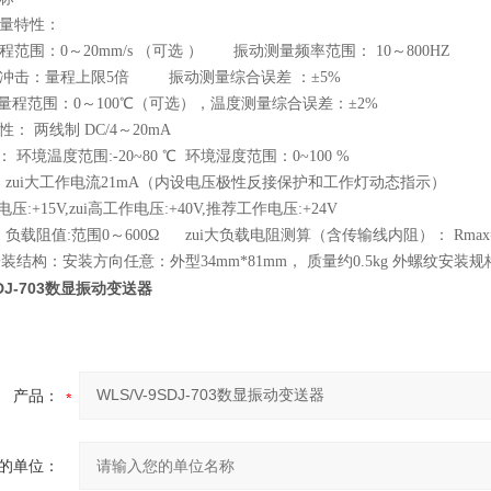
测量特性：
范围：0～20mm/s （可选 ） 振动测量频率范围： 10～800HZ
冲击：量程上限5倍 振动测量综合误差 ：±5%
量量程范围：0～100℃（可选），温度测量综合误差：±2%
： 两线制 DC/4～20mA
： 环境温度范围:-20~80 ℃ 环境湿度范围：0~100 %
性: zui大工作电流21mA（内设电压极性反接保护和工作灯动态指示）
压:+15V,zui高工作电压:+40V,推荐工作电压:+24V
: 负载阻值:范围0～600Ω zui大负载电阻测算（含传输线内阻）： Rmax=
装结构：安装方向任意：外型34mm*81mm， 质量约0.5kg 外螺纹安装规格M
SDJ-703数显振动变送器
产品：
的单位：