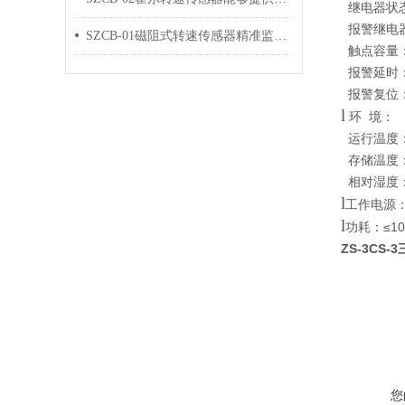
继电器状
报警继电器
SZCB-01磁阻式转速传感器精准监测，确保设备运行稳定
触点容量：25
报警延时：
报警复位
l
环 境：
运行温度：-
存储温度：-
相对湿度：2
l
工作电源：2
l
功耗：≤1
ZS-3CS
您