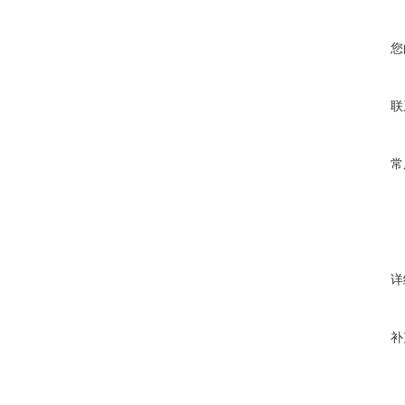
您
联
常
详
补