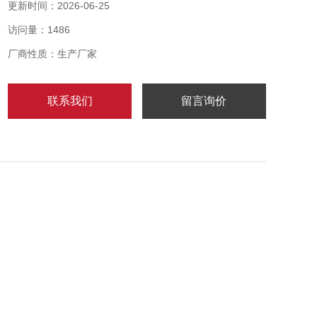
这种传感器直接安装在机器的外部，故使用维护极为方
更新时间：2026-06-25
便。
访问量：1486
厂商性质：生产厂家
联系我们
留言询价