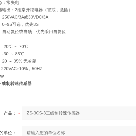
态：常失电
输出：2组常开继电器（警戒，危险）
0VAC/3A或30VDC/3A
0~9S可选，优先3S
：自动复位或自锁，优先采用自复位
20℃ ～ 70℃
30 ～ 85℃
0 ～ 95% 无冷凝
20VAC±10%，50HZ
0W
-3三线制转速传感器
产品：
的单位：