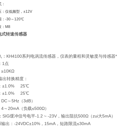
式：
：仅低频型，±12V
：-30～120℃
纹：M8
磁电式转速传感器
：KH4100系列电涡流传感器，仪表的量程和灵敏度与传感器*
：1点
≥10KΩ
输出转换精度：
±1.0% 25℃
±1.0% 25℃
DC～5Hz（3dB）
4～20mA（负载≤500Ω）
IG缓冲信号电平-1.2 ~ -23V，输出阻抗500Ω（zui大5mA）
输出：-24VDC±10%，15mA，短路限流≤30mA