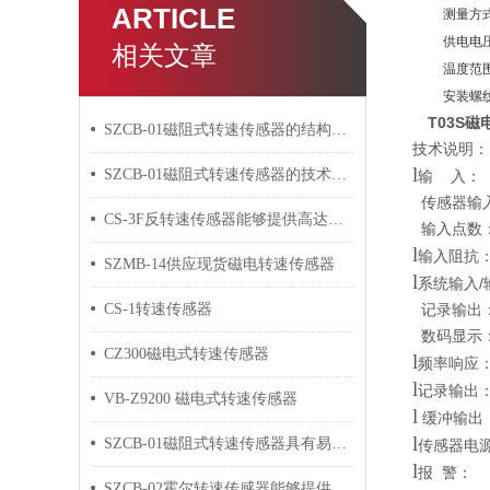
ARTICLE
测量方
供电电压
相关文章
温度范围
安装螺
T03S
SZCB-01磁阻式转速传感器的结构特性与设计方法
技术说明：
l
SZCB-01磁阻式转速传感器的技术特点及应用领域
输 入：
传感器输入
CS-3F反转速传感器能够提供高达微秒级的响应时间
输入点数
l
输入阻抗：
SZMB-14供应现货磁电转速传感器
l
系统输入/
CS-1转速传感器
记录输出：
数码显示：
CZ300磁电式转速传感器
l
频率响应：
l
记录输出：
VB-Z9200 磁电式转速传感器
l
缓冲输出：S
l
SZCB-01磁阻式转速传感器具有易于安装和维护的特点
传感器电源
l
报 警：
SZCB-02霍尔转速传感器能够提供精确的转速测量