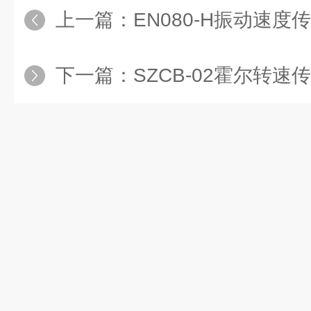
上一篇：
EN080-H振动速度传感
下一篇：
SZCB-02霍尔转速传感