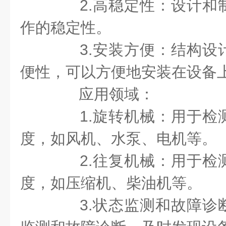
2.高稳定性：设计和
作的稳定性。
3.安装方便：结构设
便性，可以方便地安装在设备
应用领域：
1.旋转机械：用于检
度，如风机、水泵、电机等。
2.往复机械：用于检
度，如压缩机、柴油机等。
3.状态监测和故障诊