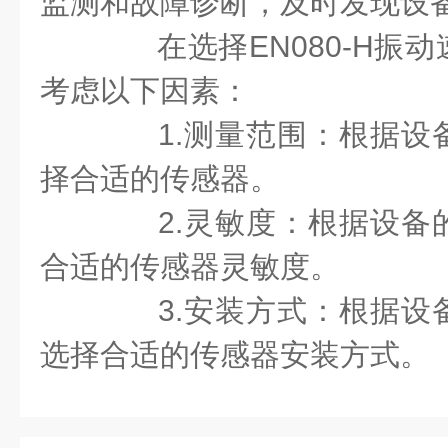
监测和故障诊断，及时发现设
在选择EN080-H振动
考虑以下因素：
1.测量范围：根据设
择合适的传感器。
2.灵敏度：根据设备
合适的传感器灵敏度。
3.安装方式：根据设
选择合适的传感器安装方式。