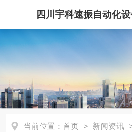
四川宇科速振自动化设
公司
当前位置：
首页
>
新闻资讯
>