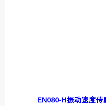
EN080-H振动速度